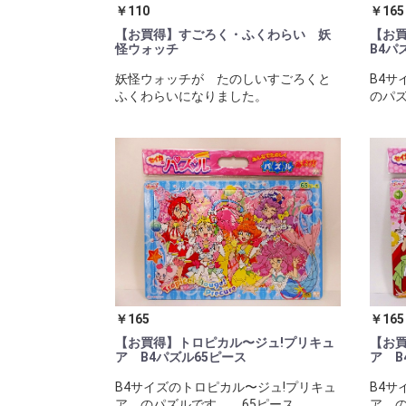
￥110
￥165
【お買得】すごろく・ふくわらい 妖
【お
怪ウォッチ
B4パ
妖怪ウォッチが たのしいすごろくと
B4
ふくわらいになりました。
のパズ
￥165
￥165
【お買得】トロピカル〜ジュ!プリキュ
【お買
ア B4パズル65ピース
ア B
B4サイズのトロピカル〜ジュ!プリキュ
B4サ
ア のパズルです。 65ピース
ア の