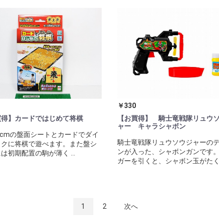
￥330
買得】カードではじめて将棋
【お買得】 騎士竜戦隊リュウ
ャー キャラシャボン
50cmの盤面シートとカードでダイ
騎士竜戦隊リュウソウジャーの
ックに将棋で遊べます。また盤シ
ンが入った、シャボンガンです
は初期配置の駒が薄く ...
ガーを引くと、シャボン玉がたくさ 
1
2
次へ