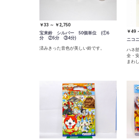
￥33 ～ ￥2,750
￥49 
宝来鈴 シルバー 50個単位 (①6
分 ②5分 ③4分)
ニコ
済みきった音色が美しい鈴です。
ハネ
全・安
まわ