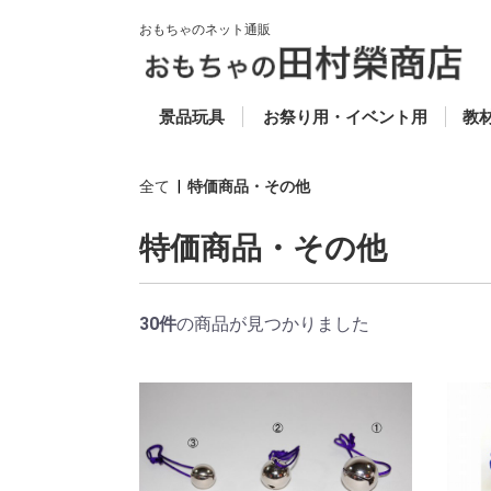
おもちゃのネット通販
50円以下 (税別)
50円〜100円 (税別)
100円〜200円 (税別)
200円〜300円 (税別)
300円〜500円 (税別)
500円〜800円 (税別)
800円〜1000円 (税
1000円以上 (税別)
ゴム風船
抽選道具
当てもの
セレクト
スーパーボール
お魚すくい
キャラクター人形すく
ビニールふくらまし
光り物
ヨーヨーフーセン
お面
コメット・投げテー
木
楽
知
福
教
ス
別)
い
プ・わなげ
科
全て
|
特価商品・その他
特価商品・その他
30件
の商品が見つかりました