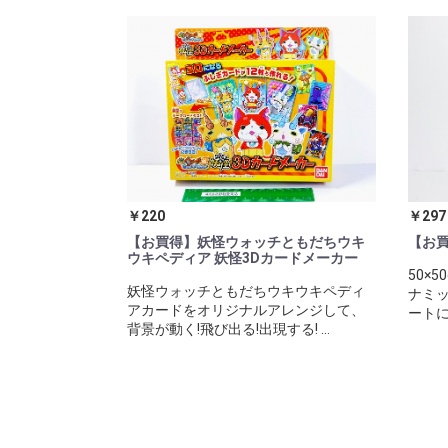
￥220
￥297
【お買得】妖怪ウォッチともだちウキ
【お
ウキペディア 妖怪3Dカードメーカー
50×
妖怪ウォッチともだちウキウキペディ
ナミ
アカードをオリジナルアレンジして、
ートに
背景が動く!飛び出る!出現する! ...