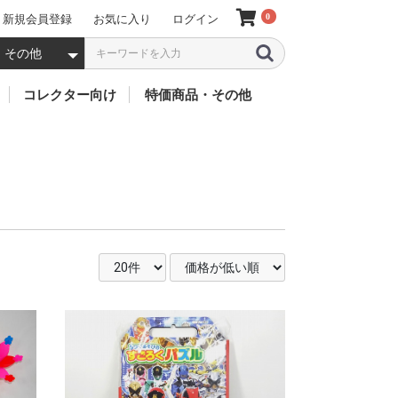
0
新規会員登録
お気に入り
ログイン
5 000円以上 (税別
3 001~5 000円 
2 001~3 000円 
1 001~2 000円 
501~1 000円 (税
201~500円 (税別
101~200円 (税別
51~100円 (税別)
50円以下 (税別)
・煙
ーツ
バイス
クター
ソフビ
フィギア
キャラクター別
ミニカー
お人形
特価(お買得)
太鼓
鈴
風車
歴代 仮面ライダー
歴代 戦隊ヒーローズ
歴代 ウルトラマン
歴代 怪獣(ウルトラマ
歴代 プリキュア
歴代 ガンダム
聖闘士聖衣
ドラゴンボール
ワンピース
アイアンマン
その他のキャラクター
リカちゃん
仮
デ
ジ
ビ
ZO
ZX
ス
2
ス
ア
ス
X
1
エ
BL
新
ゴ
V3
ド
BL
鎧
旧
ウ
ク
ア
龍
55
響
電
オ
フ
ア
機
リ
ジ
ル
キ
ジ
ニ
ト
キ
ゴ
ゴ
ウ
ME
GU
ネ
R
Ad
GU
MO
ン・ムービーモンスタ
ー
ト
FI
ー 他)