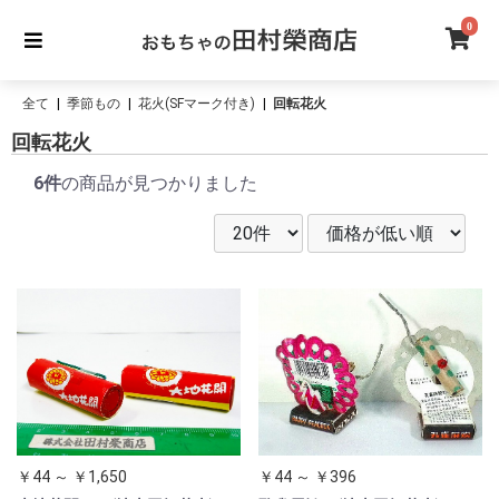
0
全て
|
季節もの
|
花火(SFマーク付き)
|
回転花火
回転花火
6件
の商品が見つかりました
￥44 ～ ￥1,650
￥44 ～ ￥396