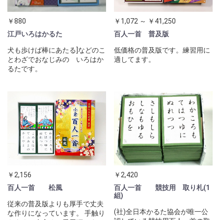
￥1,072 ～ ￥41,250
￥880
百人一首 普及版
江戸いろはかるた
低価格の普及版です。練習用に
犬も歩けば棒にあたる]などのこ
適してます。
とわざでおなじみの いろはか
るたです。
￥2,156
￥2,420
百人一首 松風
百人一首 競技用 取り札(1
組)
従来の普及版よりも厚手で丈夫
(社)全日本かるた協会が唯一公
な作りになっています。 手触り