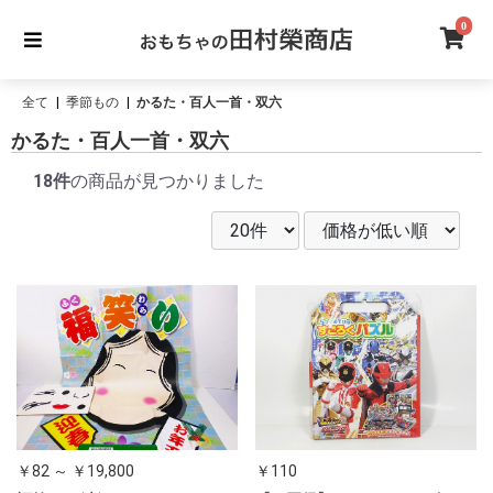
0
全て
|
季節もの
|
かるた・百人一首・双六
かるた・百人一首・双六
18件
の商品が見つかりました
￥82 ～ ￥19,800
￥110