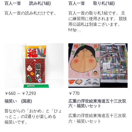
百人一首 読み札(1組)
百人一首 取り札(1組)
百人一首の読み札だけです。
百人一首の取り札1組です。 主
に練習用に使用されます。 競技
用公認札は別途ございます。
http: ...
￥660 ～ ￥7,293
￥770
福笑い (国産)
広重の浮世絵東海道五十三次双
六・福笑いセット
昔ながらの「おかめ」と「ひょ
広重の浮世絵東海道五十三次双
っとこ」の2通りが楽しめる
六・福笑いセット
福笑いです。