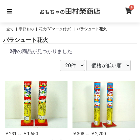
0
全て
|
季節もの
|
花火(SFマーク付き)
|
パラシュート花火
パラシュート花火
2件
の商品が見つかりました
￥231 ～ ￥1,650
￥308 ～ ￥2,200