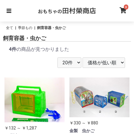
0
全て
|
季節もの
|
飼育容器・虫かご
飼育容器・虫かご
4件
の商品が見つかりました
￥330 ～ ￥880
￥132 ～ ￥1,287
金製 虫かご