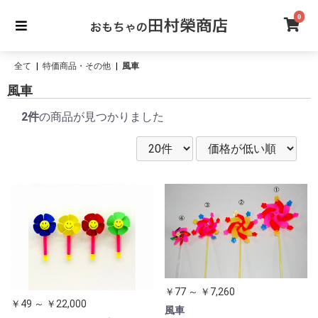
0
全て
|
特価商品・その他
|
風車
風車
2件
の商品が見つかりました
￥77 ～ ￥7,260
￥49 ～ ￥22,000
風車