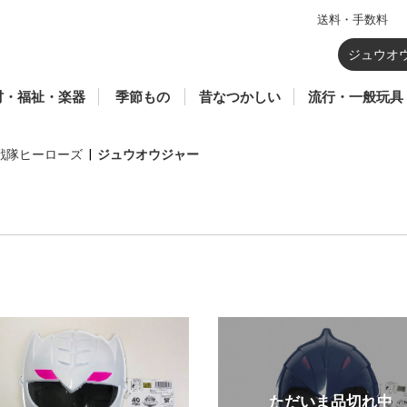
送料・手数料
のおもちゃ
器
育
祉玩具
材(総合学習・生活
ポーツ
七夕
暦
ウォーターガン・水あ
鯉のぼり
花火(SFマーク付き)
飼育容器・虫かご
鳥獣駆除
羽子板・羽根
かるた・百人一首・双
昆虫あみ・さかなあみ
凧
駄玩具
こま
ブリキ
ソフトグライダー
紙風船
回転花火
ロケット花火
パラシュート花火
爆竹・ナイアガラ
噴出花火
手持ち花火
打ち上げ花火
セット花火
プラモデル
仮面ライダーギ
鬼滅の刃
仮面ライダーリ
ボトルマン
ゾイド
ミニオンズ
ベイブレード X
シャボン玉
妖怪ウォッチ
一般ゲーム
一般玩具
その他のキャラ
ハローキティ
メルちゃん
リカ
トーマス
プラレール
アンパンマン
話題商品
カードゲーム
TVゲーム
・クラブ・学童)
そび・砂あそび
六
幕・蛇 花火
戦隊ヒーローズ
|
ジュウオウジャー