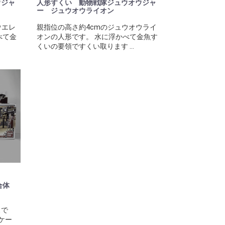
ウジャ
人形すくい 動物戦隊ジュウオウジャ
ー ジュウオウライオン
ウエレ
親指位の高さ約4cmのジュウオウライ
べて金
オンの人形です。 水に浮かべて金魚す
くいの要領ですくい取ります ...
合体
スで
ケー