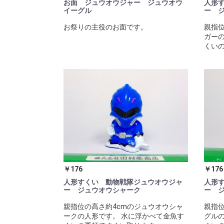
お面 ジュウオウジャー ジュウオウ
人形
イーグル
ー 
お祭りの主役のお面です。
親指位
ガーの
くいの
￥176
￥176
人形すくい 動物戦隊ジュウオウジャ
人形
ー ジュウオウシャーク
ー 
親指位の高さ約4cmのジュウオウシャ
親指位
ークの人形です。 水に浮かべて金魚す
グルの