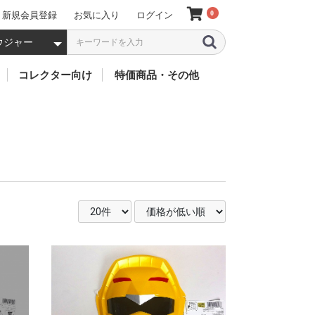
0
新規会員登録
お気に入り
ログイン
5 000円以上 (税別
3 001~5 000円 
2 001~3 000円 
1 001~2 000円 
501~1 000円 (税
201~500円 (税別
101~200円 (税別
51~100円 (税別)
50円以下 (税別)
・煙
ーツ
バイス
クター
ソフビ
フィギア
キャラクター別
ミニカー
お人形
特価(お買得)
太鼓
鈴
風車
歴代 仮面ライダー
歴代 戦隊ヒーローズ
歴代 ウルトラマン
歴代 怪獣(ウルトラマ
歴代 プリキュア
歴代 ガンダム
聖闘士聖衣
ドラゴンボール
ワンピース
アイアンマン
その他のキャラクター
リカちゃん
仮
デ
ジ
ビ
ZO
ZX
ス
2
ス
ア
ス
X
1
エ
BL
新
ゴ
V3
ド
BL
鎧
旧
ウ
ク
ア
龍
55
響
電
オ
フ
ア
機
リ
ジ
ル
キ
ジ
ニ
ト
キ
ゴ
ゴ
ウ
ME
GU
ネ
R
Ad
GU
MO
ン・ムービーモンスタ
ー
ト
FI
ー 他)