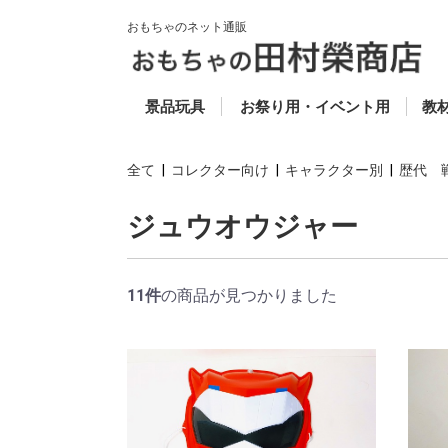
おもちゃのネット通販
50円以下 (税別)
50円〜100円 (税別)
100円〜200円 (税別)
200円〜300円 (税別)
300円〜500円 (税別)
500円〜800円 (税別)
800円〜1000円 (税
1000円以上 (税別)
ゴム風船
抽選道具
当てもの
セレクト
スーパーボール
お魚すくい
キャラクター人形すく
ビニールふくらまし
光り物
ヨーヨーフーセン
お面
コメット・投げテー
木
楽
知
福
教
ス
別)
い
プ・わなげ
科
全て
|
コレクター向け
|
キャラクター別
|
歴代 
ジュウオウジャー
11件
の商品が見つかりました