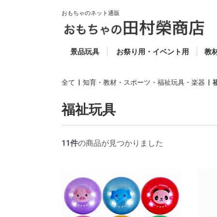
おもちゃのネット通販
50円以下 (税別)
50円〜100円 (税別)
100円〜200円 (税別)
200円〜300円 (税別)
300円〜500円 (税別)
500円〜800円 (税別)
800円〜1000円 (税
1000円以上 (税別)
ゴム風船
抽選道具
当てもの
セレクト
スーパーボール
お魚すくい
キャラクター人形すく
ビニールふくらまし
光り物
ヨーヨーフーセン
お面
コメット・投げテー
木
楽
知
福
教
ス
別)
い
プ・わなげ
科
全て
|
知育・教材・スポーツ・福祉玩具・楽器
|
福祉玩具
11件
の商品が見つかりました