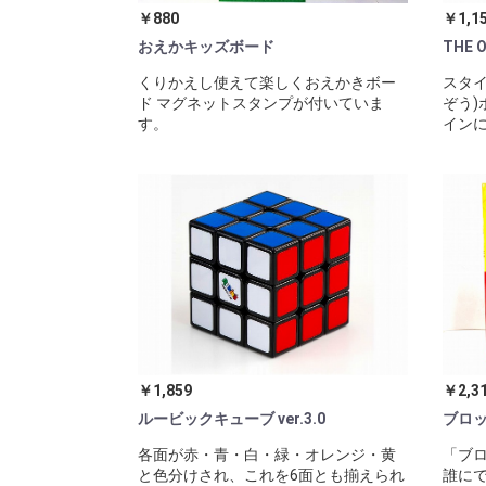
￥880
￥1,1
おえかキッズボード
THE
くりかえし使えて楽しくおえかきボー
スタイ
ド マグネットスタンプが付いていま
ぞう)
す。
インに
￥1,859
￥2,3
ルービックキューブ ver.3.0
ブロ
各面が赤・青・白・緑・オレンジ・黄
「ブ
と色分けされ、これを6面とも揃えられ
誰に