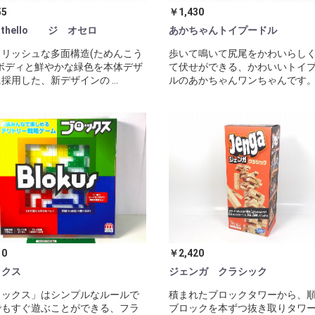
55
￥1,430
 Othello ジ オセロ
あかちゃんトイプードル
リッシュな多面構造(ためんこう
歩いて鳴いて尻尾をかわいらし
ボディと鮮やかな緑色を本体デザ
て伏せができる、かわいいトイ
採用した、新デザインの ...
ルのあかちゃんワンちゃんです。 .
10
￥2,420
ックス
ジェンガ クラシック
ロックス」はシンプルなルールで
積まれたブロックタワーから、順
でもすぐ遊ぶことができる、フラ
ブロックを本ずつ抜き取りタワ