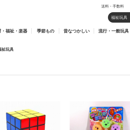
送料・手数料
のおもちゃ
器
育
祉玩具
材(総合学習・生活
ポーツ
七夕
暦
ウォーターガン・水あ
鯉のぼり
花火(SFマーク付き)
飼育容器・虫かご
鳥獣駆除
羽子板・羽根
かるた・百人一首・双
昆虫あみ・さかなあみ
凧
駄玩具
こま
ブリキ
ソフトグライダー
紙風船
回転花火
ロケット花火
パラシュート花火
爆竹・ナイアガラ
噴出花火
手持ち花火
打ち上げ花火
セット花火
プラモデル
仮面ライダーギ
鬼滅の刃
仮面ライダーリ
ボトルマン
ゾイド
ミニオンズ
ベイブレード X
シャボン玉
妖怪ウォッチ
一般ゲーム
一般玩具
その他のキャラ
ハローキティ
メルちゃん
リカ
トーマス
プラレール
アンパンマン
話題商品
カードゲーム
TVゲーム
・クラブ・学童)
そび・砂あそび
六
幕・蛇 花火
福祉玩具