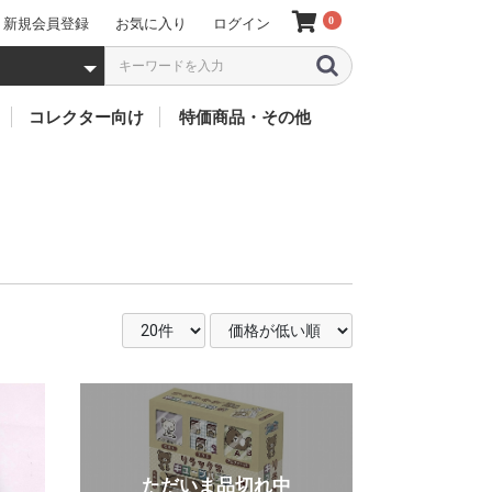
0
新規会員登録
お気に入り
ログイン
5 000円以上 (税別
3 001~5 000円 
2 001~3 000円 
1 001~2 000円 
501~1 000円 (税
201~500円 (税別
101~200円 (税別
51~100円 (税別)
50円以下 (税別)
・煙
ーツ
バイス
クター
ソフビ
フィギア
キャラクター別
ミニカー
お人形
特価(お買得)
太鼓
鈴
風車
歴代 仮面ライダー
歴代 戦隊ヒーローズ
歴代 ウルトラマン
歴代 怪獣(ウルトラマ
歴代 プリキュア
歴代 ガンダム
聖闘士聖衣
ドラゴンボール
ワンピース
アイアンマン
その他のキャラクター
リカちゃん
仮
デ
ジ
ビ
ZO
ZX
ス
2
ス
ア
ス
X
1
エ
BL
新
ゴ
V3
ド
BL
鎧
旧
ウ
ク
ア
龍
55
響
電
オ
フ
ア
機
リ
ジ
ル
キ
ジ
ニ
ト
キ
ゴ
ゴ
ウ
ME
GU
ネ
R
Ad
GU
MO
ン・ムービーモンスタ
ー
ト
FI
ー 他)