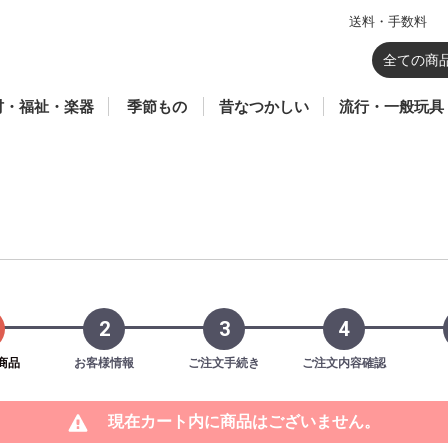
送料・手数料
のおもちゃ
器
育
祉玩具
材(総合学習・生活
ポーツ
七夕
暦
ウォーターガン・水あ
鯉のぼり
花火(SFマーク付き)
飼育容器・虫かご
鳥獣駆除
羽子板・羽根
かるた・百人一首・双
昆虫あみ・さかなあみ
凧
駄玩具
こま
ブリキ
ソフトグライダー
紙風船
回転花火
ロケット花火
パラシュート花火
爆竹・ナイアガラ
噴出花火
手持ち花火
打ち上げ花火
セット花火
プラモデル
仮面ライダーギ
鬼滅の刃
仮面ライダーリ
ボトルマン
ゾイド
ミニオンズ
ベイブレード X
シャボン玉
妖怪ウォッチ
一般ゲーム
一般玩具
その他のキャラ
ハローキティ
メルちゃん
リカ
トーマス
プラレール
アンパンマン
話題商品
カードゲーム
TVゲーム
・クラブ・学童)
そび・砂あそび
六
幕・蛇 花火
2
3
4
商品
お客様情報
ご注文手続き
ご注文内容確認
現在カート内に商品はございません。