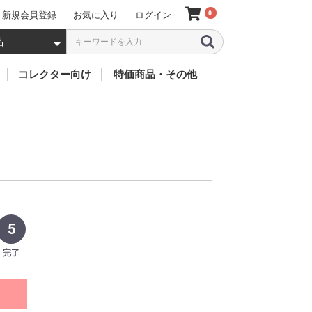
0
新規会員登録
お気に入り
ログイン
5 000円以上 (税別
3 001~5 000円 
2 001~3 000円 
1 001~2 000円 
501~1 000円 (税
201~500円 (税別
101~200円 (税別
51~100円 (税別)
50円以下 (税別)
・煙
ーツ
バイス
クター
ソフビ
フィギア
キャラクター別
ミニカー
お人形
特価(お買得)
太鼓
鈴
風車
歴代 仮面ライダー
歴代 戦隊ヒーローズ
歴代 ウルトラマン
歴代 怪獣(ウルトラマ
歴代 プリキュア
歴代 ガンダム
聖闘士聖衣
ドラゴンボール
ワンピース
アイアンマン
その他のキャラクター
リカちゃん
仮
デ
ジ
ビ
ZO
ZX
ス
2
ス
ア
ス
X
1
エ
BL
新
ゴ
V3
ド
BL
鎧
旧
ウ
ク
ア
龍
55
響
電
オ
フ
ア
機
リ
ジ
ル
キ
ジ
ニ
ト
キ
ゴ
ゴ
ウ
ME
GU
ネ
R
Ad
GU
MO
ン・ムービーモンスタ
ー
ト
FI
ー 他)
5
完了