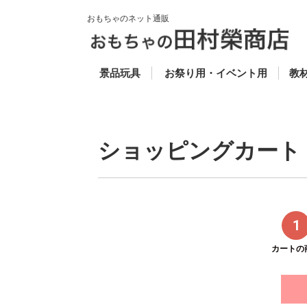
おもちゃのネット通販
50円以下 (税別)
50円〜100円 (税別)
100円〜200円 (税別)
200円〜300円 (税別)
300円〜500円 (税別)
500円〜800円 (税別)
800円〜1000円 (税
1000円以上 (税別)
ゴム風船
抽選道具
当てもの
セレクト
スーパーボール
お魚すくい
キャラクター人形すく
ビニールふくらまし
光り物
ヨーヨーフーセン
お面
コメット・投げテー
木
楽
知
福
教
ス
別)
い
プ・わなげ
科
ショッピングカート
1
カートの