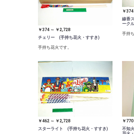
￥374
線香ス
ークル
￥374 ～ ￥2,728
手持
チェリー (手持ち花火・すすき)
手持ち花火です。
￥462 ～ ￥2,728
￥770
スターライト (手持ち花火・すすき)
不知火
花火・