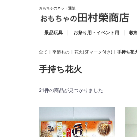
おもちゃのネット通販
50円以下 (税別)
50円〜100円 (税別)
100円〜200円 (税別)
200円〜300円 (税別)
300円〜500円 (税別)
500円〜800円 (税別)
800円〜1000円 (税
1000円以上 (税別)
ゴム風船
抽選道具
当てもの
セレクト
スーパーボール
お魚すくい
キャラクター人形すく
ビニールふくらまし
光り物
ヨーヨーフーセン
お面
コメット・投げテー
木
楽
知
福
教
ス
別)
い
プ・わなげ
科
全て
|
季節もの
|
花火(SFマーク付き)
|
手持ち花
手持ち花火
31件
の商品が見つかりました