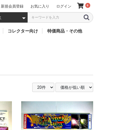
0
新規会員登録
お気に入り
ログイン
5 000円以上 (税別
3 001~5 000円 
2 001~3 000円 
1 001~2 000円 
501~1 000円 (税
201~500円 (税別
101~200円 (税別
51~100円 (税別)
50円以下 (税別)
・煙
ーツ
バイス
クター
ソフビ
フィギア
キャラクター別
ミニカー
お人形
特価(お買得)
太鼓
鈴
風車
歴代 仮面ライダー
歴代 戦隊ヒーローズ
歴代 ウルトラマン
歴代 怪獣(ウルトラマ
歴代 プリキュア
歴代 ガンダム
聖闘士聖衣
ドラゴンボール
ワンピース
アイアンマン
その他のキャラクター
リカちゃん
仮
デ
ジ
ビ
ZO
ZX
ス
2
ス
ア
ス
X
1
エ
BL
新
ゴ
V3
ド
BL
鎧
旧
ウ
ク
ア
龍
55
響
電
オ
フ
ア
機
リ
ジ
ル
キ
ジ
ニ
ト
キ
ゴ
ゴ
ウ
ME
GU
ネ
R
Ad
GU
MO
ン・ムービーモンスタ
ー
ト
FI
ー 他)