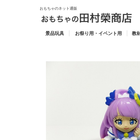
おもちゃのネット通販
50円以下 (税別)
50円〜100円 (税別)
100円〜200円 (税別)
200円〜300円 (税別)
300円〜500円 (税別)
500円〜800円 (税別)
800円〜1000円 (税
1000円以上 (税別)
ゴム風船
抽選道具
当てもの
セレクト
スーパーボール
お魚すくい
キャラクター人形すく
ビニールふくらまし
光り物
ヨーヨーフーセン
お面
コメット・投げテー
木
楽
知
福
教
ス
別)
い
プ・わなげ
科