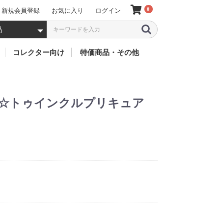
0
新規会員登録
お気に入り
ログイン
5 000円以上 (税別
3 001~5 000円 
2 001~3 000円 
1 001~2 000円 
501~1 000円 (税
201~500円 (税別
101~200円 (税別
51~100円 (税別)
50円以下 (税別)
・煙
ーツ
バイス
クター
ソフビ
フィギア
キャラクター別
ミニカー
お人形
特価(お買得)
太鼓
鈴
風車
歴代 仮面ライダー
歴代 戦隊ヒーローズ
歴代 ウルトラマン
歴代 怪獣(ウルトラマ
歴代 プリキュア
歴代 ガンダム
聖闘士聖衣
ドラゴンボール
ワンピース
アイアンマン
その他のキャラクター
リカちゃん
仮
デ
ジ
ビ
ZO
ZX
ス
2
ス
ア
ス
X
1
エ
BL
新
ゴ
V3
ド
BL
鎧
旧
ウ
ク
ア
龍
55
響
電
オ
フ
ア
機
リ
ジ
ル
キ
ジ
ニ
ト
キ
ゴ
ゴ
ウ
ME
GU
ネ
R
Ad
GU
MO
ン・ムービーモンスタ
ー
ト
FI
ー 他)
ー☆トゥインクルプリキュア