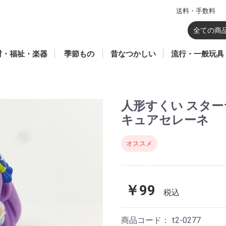
送料・手数料
のおもちゃ
器
育
祉玩具
材(総合学習・生活
ポーツ
七夕
暦
ウォーターガン・水あ
鯉のぼり
花火(SFマーク付き)
飼育容器・虫かご
鳥獣駆除
羽子板・羽根
かるた・百人一首・双
昆虫あみ・さかなあみ
凧
駄玩具
こま
ブリキ
ソフトグライダー
紙風船
回転花火
ロケット花火
パラシュート花火
爆竹・ナイアガラ
噴出花火
手持ち花火
打ち上げ花火
セット花火
プラモデル
仮面ライダーギ
鬼滅の刃
仮面ライダーリ
ボトルマン
ゾイド
ミニオンズ
ベイブレード X
シャボン玉
妖怪ウォッチ
一般ゲーム
一般玩具
その他のキャラ
ハローキティ
メルちゃん
リカ
トーマス
プラレール
アンパンマン
話題商品
カードゲーム
TVゲーム
・クラブ・学童)
そび・砂あそび
六
幕・蛇 花火
人形すくい スタ
キュアセレーネ
オススメ
￥99
税込
商品コード：
t2-0277