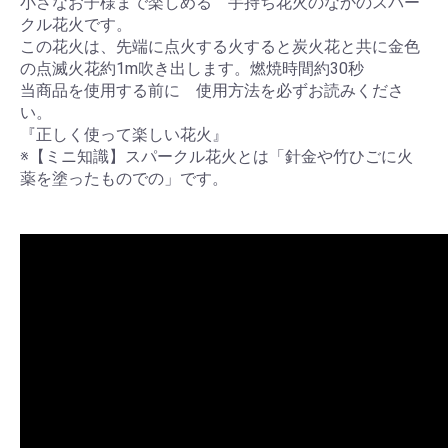
小さなお子様まで楽しめる 手持ち花火のなかのスパー
クル花火です。
この花火は、先端に点火する火すると炭火花と共に金色
の点滅火花約1m吹き出します。燃焼時間約30秒
当商品を使用する前に 使用方法を必ずお読みくださ
い。
『正しく使って楽しい花火』
※【ミニ知識】スパークル花火とは「針金や竹ひごに火
薬を塗ったものでの」です。